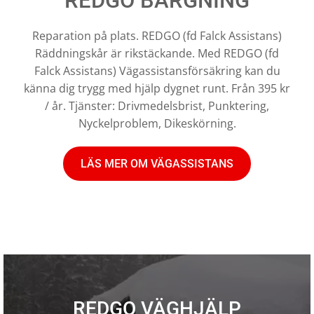
REDGO BÄRGNING
Reparation på plats. REDGO (fd Falck Assistans)
Räddningskår är rikstäckande. Med REDGO (fd
Falck Assistans) Vägassistansförsäkring kan du
känna dig trygg med hjälp dygnet runt. Från 395 kr
/ år. Tjänster: Drivmedelsbrist, Punktering,
Nyckelproblem, Dikeskörning.
LÄS MER OM VÄGASSISTANS
REDGO VÄGHJÄLP