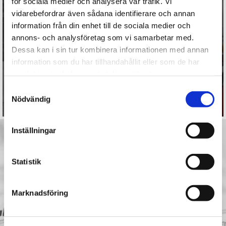
för sociala medier och analysera vår trafik. Vi
vidarebefordrar även sådana identifierare och annan
information från din enhet till de sociala medier och
REDGO TRANSPORT
annons- och analysföretag som vi samarbetar med.
Dessa kan i sin tur kombinera informationen med annan
information som du har tillhandahållit eller som de har
LÄS MER
samlat in när du har använt deras tjänster.
Samtyckesval
Nödvändig
Inställningar
Statistik
Marknadsföring