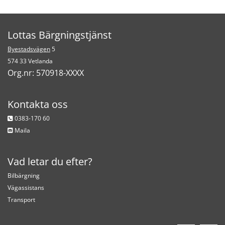
Lottas Bärgningstjänst
Byestadsvägen
5
574 33 Vetlanda
Org.nr:
570918-XXXX
Kontakta oss
0383-170 60

Maila

Vad letar du efter?
Bilbärgning
Vägassistans
Transport