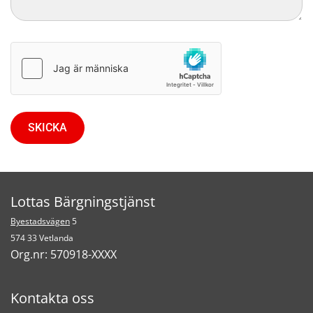
Lottas Bärgningstjänst
Byestadsvägen
5
574 33 Vetlanda
Org.nr:
570918-XXXX
Kontakta oss