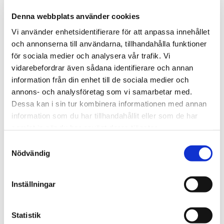
AKUT BÄRGNING
Denna webbplats använder cookies
Vi använder enhetsidentifierare för att anpassa innehållet
Vi bärgar allt från personbilar, MC, Husbilar,
och annonserna till användarna, tillhandahålla funktioner
husvagnar, mopedbilar till mindre fordon. Vår största
för sociala medier och analysera vår trafik. Vi
bilbärgare kan bärga fordon upp till sex ton, även
vidarebefordrar även sådana identifierare och annan
maskiner utan hjul. Har du några frågor är det bara att
information från din enhet till de sociala medier och
kontakta oss
- vi svarar gärna på frågor och hjälper till
annons- och analysföretag som vi samarbetar med.
så gott vi kan!
Dessa kan i sin tur kombinera informationen med annan
information som du har tillhandahållit eller som de har
VI BÄRGAR PÅ FÖLJANDE ORTER
samlat in när du har använt deras tjänster.
Samtyckesval
Vi hjälper dig som behöver bärgare i Vetlanda & Sävsjö!
Nödvändig
SLUT PÅ BRÄNSLE OCH
Inställningar
BEHÖVER HJÄLP MED
Statistik
TRANSPORT?